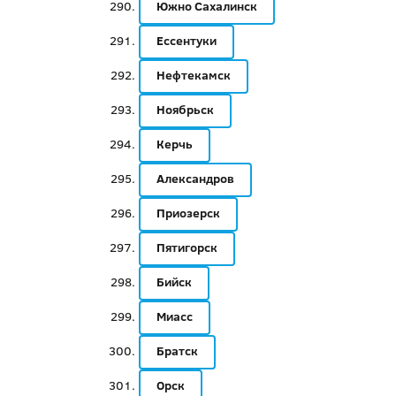
Южно Сахалинск
Ессентуки
Нефтекамск
Ноябрьск
Керчь
Александров
Приозерск
Пятигорск
Бийск
Миасс
Братск
Орск