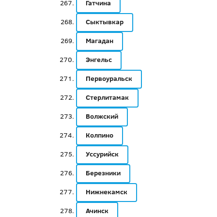
Гатчина
Сыктывкар
Магадан
Энгельс
Первоуральск
Стерлитамак
Волжский
Колпино
Уссурийск
Березники
Нижнекамск
Ачинск