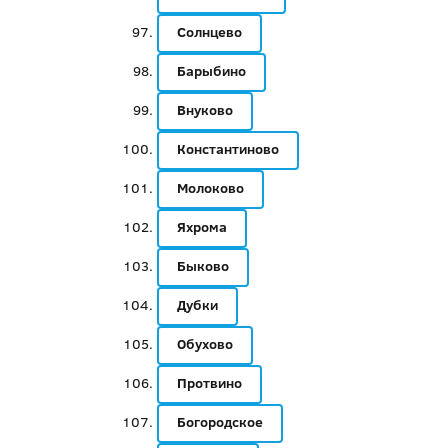
Солнцево
Барыбино
Внуково
Константиново
Молоково
Яхрома
Быково
Дубки
Обухово
Протвино
Богородское