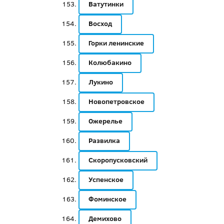
Ватутинки
Восход
Горки ленинские
Колюбакино
Лукино
Новопетровское
Ожерелье
Развилка
Скоропусковский
Успенское
Фоминское
Демихово