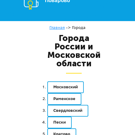
Поварово
Главная
->
Города
Города
России и
Московской
области
Московский
Раменское
Свердловский
Пески
Кратово