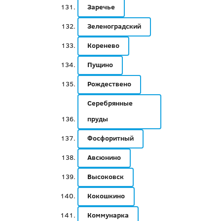
Заречье
Зеленоградский
Коренево
Пущино
Рождествено
Серебрянные
пруды
Фосфоритный
Авсюнино
Высоковск
Кокошкино
Коммунарка