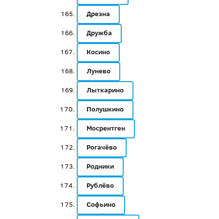
Дрезна
Дружба
Косино
Лунево
Лыткарино
Полушкино
Мосрентген
Рогачёво
Родники
Рублёво
Софьино