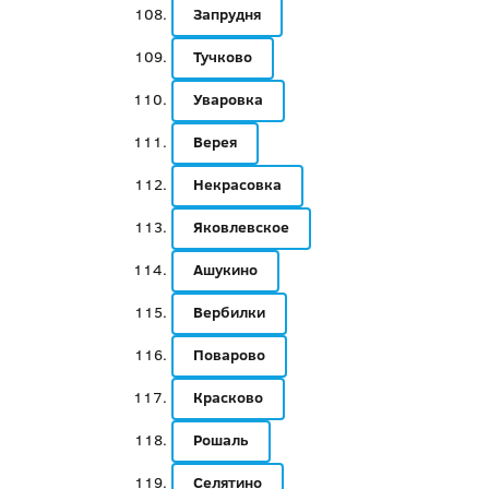
Запрудня
Тучково
Уваровка
Верея
Некрасовка
Яковлевское
Ашукино
Вербилки
Поварово
Красково
Рошаль
Селятино