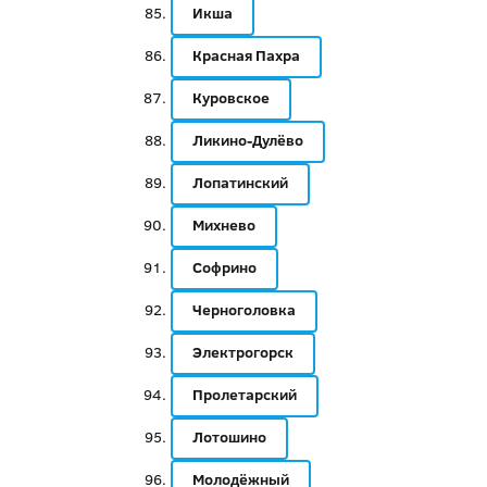
Икша
Красная Пахра
Куровское
Ликино-Дулёво
Лопатинский
Михнево
Софрино
Черноголовка
Электрогорск
Пролетарский
Лотошино
Молодёжный