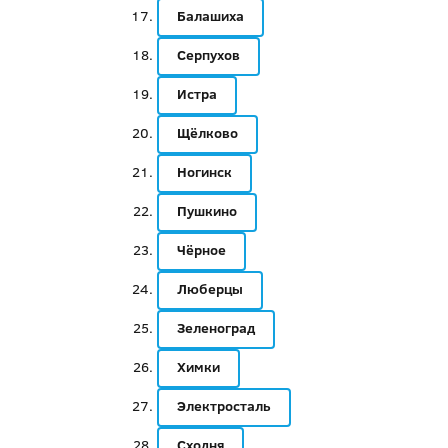
Балашиха
Серпухов
Истра
Щёлково
Ногинск
Пушкино
Чёрное
Люберцы
Зеленоград
Химки
Электросталь
Сходня