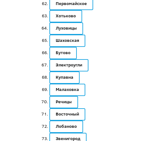
Первомайское
Хотьково
Луховицы
Шаховская
Бутово
Электроугли
Купавна
Малаховка
Речицы
Восточный
Лобаново
Звенигород